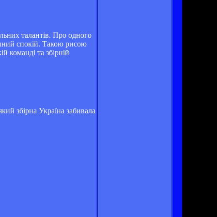
ольних талантів. Про одного
нний спокій. Такою рисою
ій команді та збірній
 який збірна Україна забивала