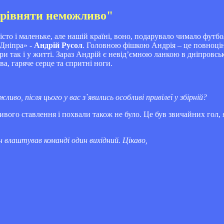
порівняти неможливо"
сто і маленьке, але нашій країні, воно, подарувало чимало футб
«Дніпра» -
Андрій Русол
. Головною фішкою Андрія – це повноці
ри так і у житті. Зараз Андрій є невід’ємною ланкою в дніпровськ
а, гаряче серце та спритні ноги.
иво, після цього у вас з`явились особливі привілеї у збірній?
ливого ставлення і похвали також не було. Це був звичайних гол,
н влаштував команді один вихідний. Цікаво,