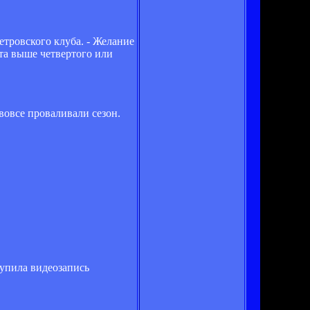
петровского клуба. - Желание
та выше четвертого или
 вовсе проваливали сезон.
тупила видеозапись