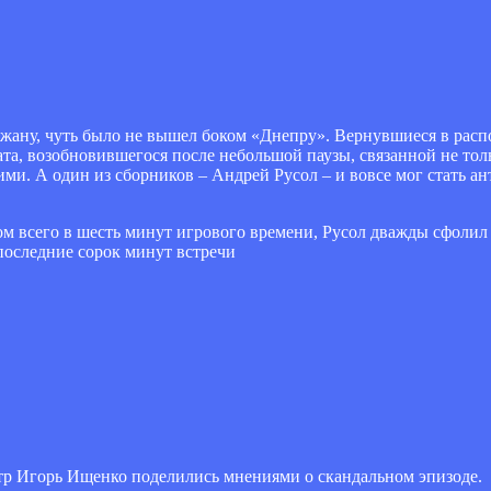
жану, чуть было не вышел боком «Днепру». Вернувшиеся в расп
а, возобновившегося после небольшой паузы, связанной не толь
и. А один из сборников – Андрей Русол – и вовсе мог стать ан
лом всего в шесть минут игрового времени, Русол дважды сфолил
 последние сорок минут встречи
тр Игорь Ищенко поделились мнениями о скандальном эпизоде.