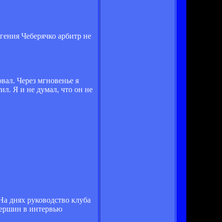
вгения Чеберячко арбитр не
овал. Через мгновенье я
л. Я и не думал, что он не
На днях руководство клуба
вершин в интервью