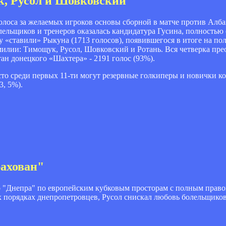
к, Русол и Шовковский
оса за желаемых игроков основы сборной в матче против Алба
лельщиков и тренеров оказалась кандидатура Гусина, полность
у «ставили» Рыкуна (1713 голосов), появившегося в итоге на пол
милии: Тимощук, Русол, Шовковский и Ротань. Вся четверка пре
тан донецкого «Шахтера» - 2191 голос (93%).
о среди первых 11-ти могут резервные голкиперы и новички ком
3, 5%).
рахован"
о "Днепра" по европейским кубковым просторам с полным право
орядках днепропетровцев, Русол снискал любовь болельщиков 