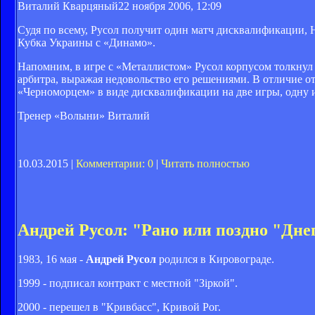
Виталий Кварцяный
22 ноября 2006, 12:09
Судя по всему, Русол получит один матч дисквалификации, На
Кубка Украины с «Динамо».
Напомним, в игре с «Металлистом» Русол корпусом толкнул 
арбитра, выражая недовольство его решениями. В отличие от
«Черноморцем» в виде дисквалификации на две игры, одну и
Тренер «Волыни» Виталий
10.03.2015 |
Комментарии: 0
|
Читать полностью
Андрей Русол: "Рано или поздно "Днеп
1983, 16 мая -
Андрей Русол
родился в Кировограде.
1999 - подписал контракт с местной "Зіркой".
2000 - перешел в "Кривбасс", Кривой Рог.