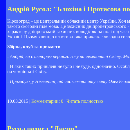
Андрій Русол: "Блохіна і Протасова 
Кіровоград – це центральний обласний центр України. Хоч мі
такого сьогодні піде мова. Це захисник дніпропетровського 
характеру дніпровський захисник володіє як на полі під час г
Україні. Цьому хлопцю властива така приказка: холодна голов
Збірна, клуб та прикмети
- Андрій, ви є автором першого голу на чемпіонаті Світу. Можл
- Ніяких таких привілеїв не було і не буде, однозначно. Особ
на чемпіонаті Світу.
- Пригадую, у Німеччині, під час чемпіонату світу Олег Блохі
10.03.2015 |
Комментарии: 0
|
Читать полностью
Русол подвел "Днепр"