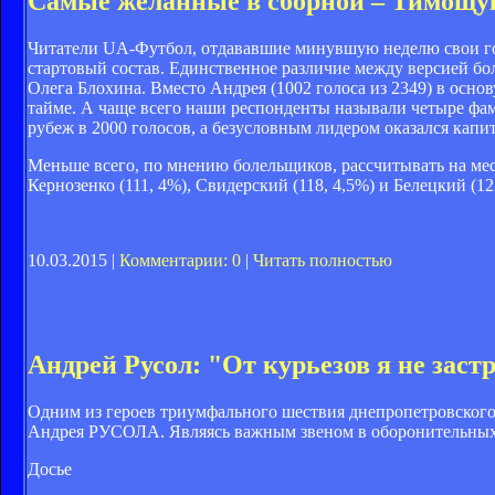
Самые желанные в сборной – Тимощу
Читатели UA-Футбол, отдававшие минувшую неделю свои гол
стартовый состав. Единственное различие между версией бо
Олега Блохина. Вместо Андрея (1002 голоса из 2349) в основ
тайме. А чаще всего наши респонденты называли четыре фа
рубеж в 2000 голосов, а безусловным лидером оказался капи
Меньше всего, по мнению болельщиков, рассчитывать на мест
Кернозенко (111, 4%), Свидерский (118, 4,5%) и Белецкий (12
10.03.2015 |
Комментарии: 0
|
Читать полностью
Андрей Русол: "От курьезов я не заст
Одним из героев триумфального шествия днепропетровског
Андрея РУСОЛА. Являясь важным звеном в оборонительных п
Досье