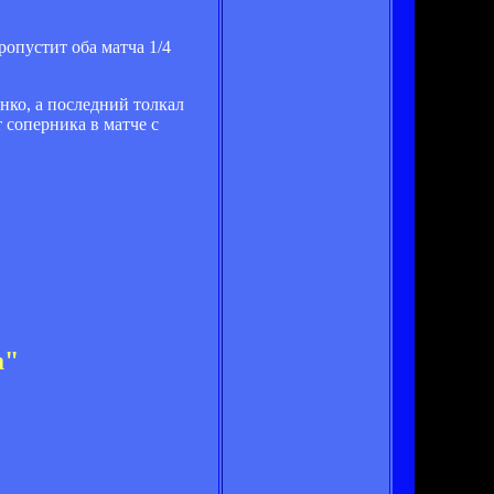
ропустит оба матча 1/4
нко, а последний толкал
 соперника в матче с
а"