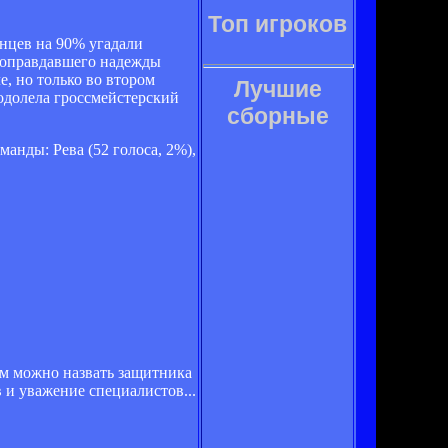
Топ игроков
нцев на 90% угадали
ю оправдавшего надежды
е, но только во втором
Лучшие
одолела гроссмейстерский
сборные
анды: Рева (52 голоса, 2%),
м можно назвать защитника
и уважение специалистов...