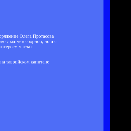
оряжение Олега Протасова
ко с матчем сборной, но и с
тигероем матча в
 на таврийском капитане