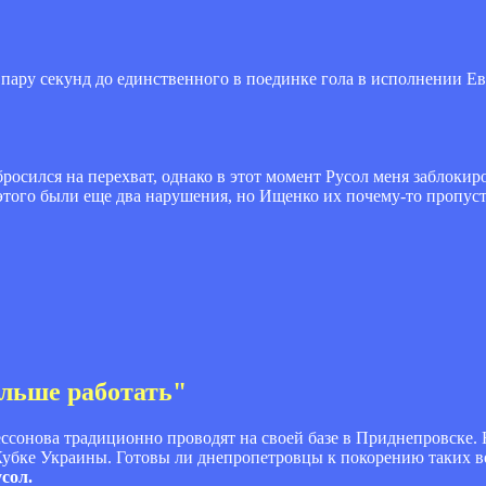
а пару секунд до единственного в поединке гола в исполнении Е
бросился на перехват, однако в этот момент Русол меня заблокир
 этого были еще два нарушения, но Ищенко их почему-то пропусти
ольше работать"
сонова традиционно проводят на своей базе в Приднепровске. 
в Кубке Украины. Готовы ли днепропетровцы к покорению таких 
сол.