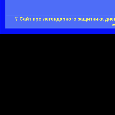
© Сайт про легендарного защитника дне
м