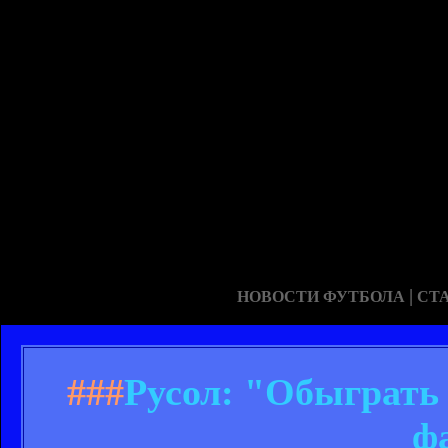
|
НОВОСТИ ФУТБОЛА
СТ
###
Русол: "Обыграть 
ф