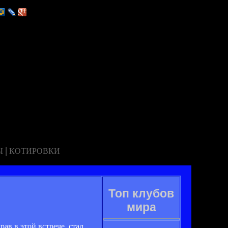
|
Ы
КОТИРОВКИ
Топ клубов
мира
ав в этой встрече, стал