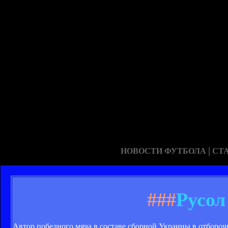
|
НОВОСТИ ФУТБОЛА
СТ
###
Русол
Автор победного мяча в составе сборной Украины в отбороч