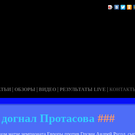
|
|
|
|
АТЬИ
ОБЗОРЫ
ВИДЕО
РЕЗУЛЬТАТЫ LIVE
КОНТАКТ
 догнал Протасова
###
ном матче чемпионата Европы против Грузии Андрей Русол, сыгр