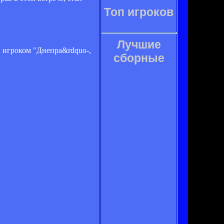
Топ игроков
Лучшие
и игроком "Днепра&rdquo-,
сборные