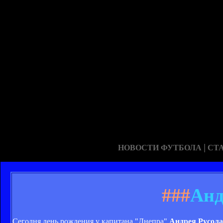
|
НОВОСТИ ФУТБОЛА
СТ
###
Анд
Сегодня день рождения у капитана "Днепра"
Андрея Русола