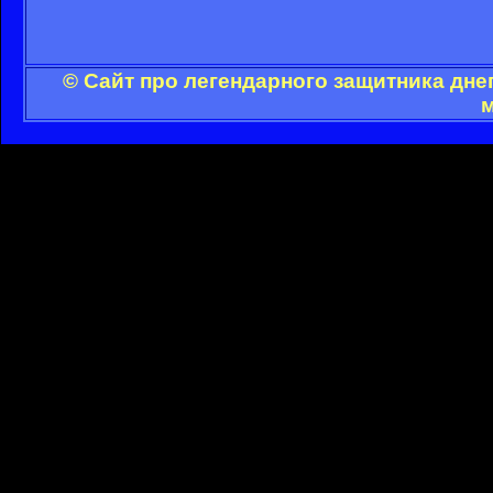
© Сайт про легендарного защитника дне
м