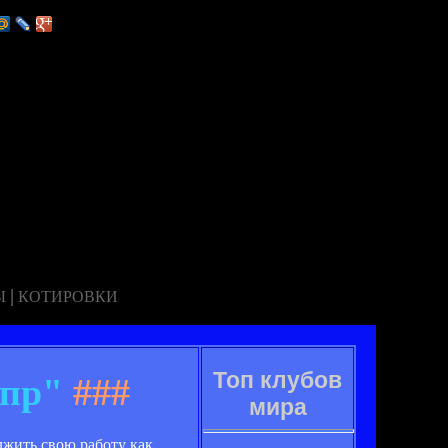
|
Ы
КОТИРОВКИ
Топ клубов
епр"
###
мира
жить свою работу как