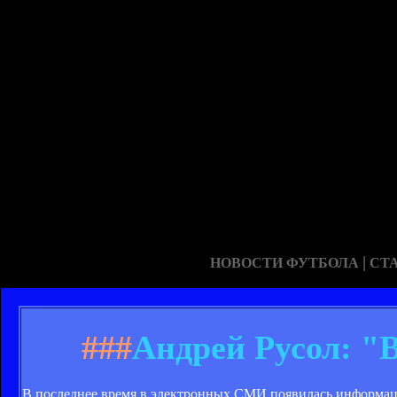
|
НОВОСТИ ФУТБОЛА
СТ
###
Андрей Русол: "
В последнее время в электронных СМИ появилась информаци