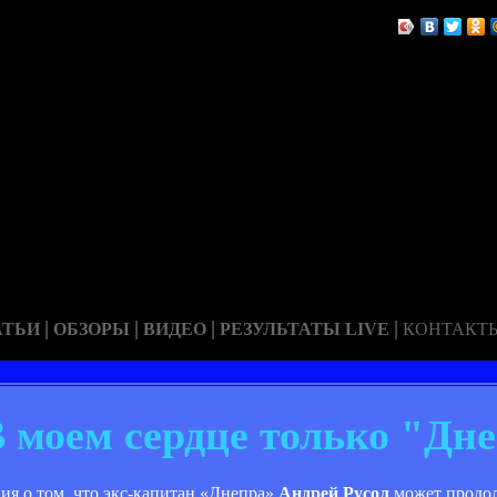
|
|
|
|
АТЬИ
ОБЗОРЫ
ВИДЕО
РЕЗУЛЬТАТЫ LIVE
КОНТАКТ
В моем сердце только "Дн
я о том, что экс-капитан «Днепра»
Андрей Русол
может продол