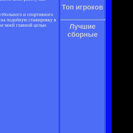
Топ игроков
футбольного и спортивного
у на подобную стажировку в
же моей главной целью
Лучшие
сборные