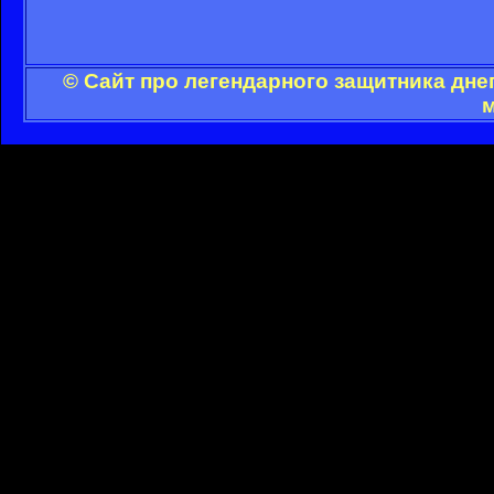
© Сайт про легендарного защитника дне
м