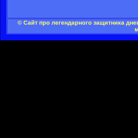
© Сайт про легендарного защитника дне
м