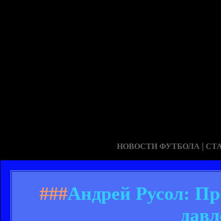
|
НОВОСТИ ФУТБОЛА
СТ
###
Андрей Русол: П
давл